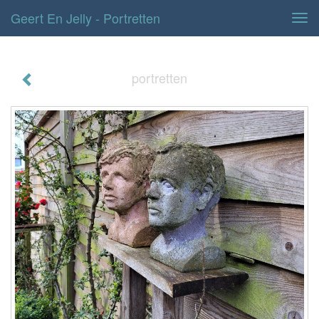
Geert En Jelly - Portretten
Tog
navi
portretten